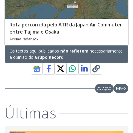
Rota percorrida pelo ATR da Japan Air Commuter
entre Tajima e Osaka
AirNav RadarBox
Os textos aqui publicados
não refletem
necessariamente
a opinião do
Grupo Record
.
AVIAÇÃO
JAPÃO
Últimas