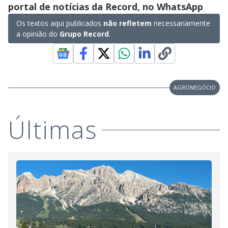
portal de notícias da Record, no WhatsApp
Os textos aqui publicados
não refletem
necessariamente
a opinião do
Grupo Record
.
AGRONEGÓCIO
Últimas