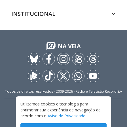
INSTITUCIONAL
NA VEIA
Todos os direitos reservados - 2009-
2026
- Rádio e Televisão Record S.A
Utilizamos cookies e tecnologia para
CARREIRA
FALE CONOSCO
PRIVACIDADE
aprimorar sua experiência de navegação de
TERMOS E CONDIÇÕES DE USO
acordo com o
Aviso de Privacidade
.