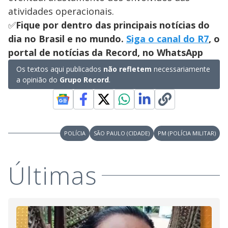
atividades operacionais.
✅
Fique por dentro das principais notícias do
dia no Brasil e no mundo.
Siga o canal do R7
, o
portal de notícias da Record, no WhatsApp
Os textos aqui publicados
não refletem
necessariamente
a opinião do
Grupo Record
.
POLÍCIA
SÃO PAULO (CIDADE)
PM (POLÍCIA MILITAR)
Últimas