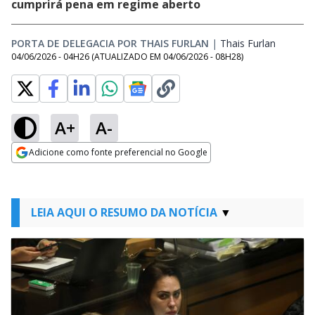
cumprirá pena em regime aberto
PORTA DE DELEGACIA POR THAIS FURLAN
|
Thais Furlan
Opens i
04/06/2026 - 04H26
(ATUALIZADO EM
04/06/2026 - 08H28
)
A+
A-
Adicione como fonte preferencial no Google
Opens in new window
LEIA AQUI O RESUMO DA NOTÍCIA