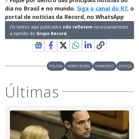
dia no Brasil e no mundo.
Siga o canal do R7
, o
portal de notícias da Record, no WhatsApp
Os textos aqui publicados
não refletem
necessariamente
a opinião do
Grupo Record
.
POLÍCIA
HENRY BOREL
HOMICÍDIO
JUSTIÇA
Últimas