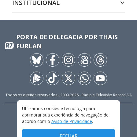
INSTITUCIONAL
PORTA DE DELEGACIA POR THAIS
FURLAN
Todos os direitos reservados - 2009-
2026
- Rádio e Televisão Record S.A
Utilizamos cookies e tecnologia para
CARREIRA
FALE CONOSCO
PRIVACIDADE
aprimorar sua experiência de navegação de
TERMOS E CONDIÇÕES DE USO
acordo com o
Aviso de Privacidade
.
FECHAR