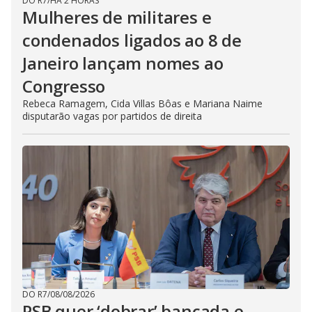
DO R7
/
HÁ 2 HORAS
Mulheres de militares e
condenados ligados ao 8 de
Janeiro lançam nomes ao
Congresso
Rebeca Ramagem, Cida Villas Bôas e Mariana Naime
disputarão vagas por partidos de direita
DO R7
/
08/08/2026
PSB quer ‘dobrar’ bancada e