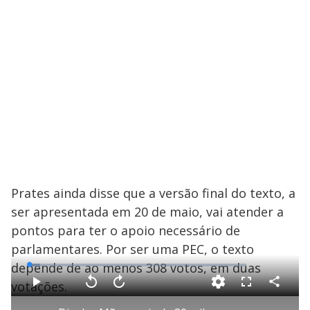
Prates ainda disse que a versão final do texto, a
ser apresentada em 20 de maio, vai atender a
pontos para ter o apoio necessário de
parlamentares. Por ser uma PEC, o texto
depende de ao menos 308 votos, em duas
L
o
a
votações.
d
C
P
V
A
F
e
o
l
o
v
u
d
m
a
l
a
l
: