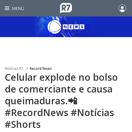
MENU
Noticias R7
Record News
Celular explode no bolso
de comerciante e causa
queimaduras.📲
#RecordNews #Notícias
#Shorts