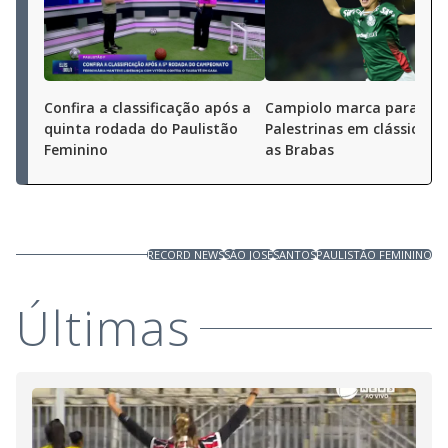
Confira a classificação após a
Campiolo marca para as
quinta rodada do Paulistão
Palestrinas em clássico c
Feminino
as Brabas
RECORD NEWS
SÃO JOSÉ
SANTOS
PAULISTÃO FEMININO
Últimas