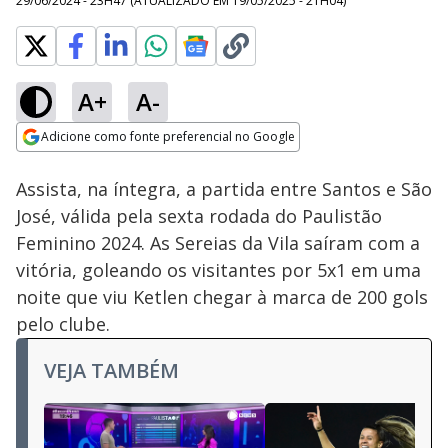
29/06/2024 - 23H47
(ATUALIZADO EM
19/05/2025 - 21H04
)
A+
A-
Loaded
:
0.88%
Adicione como fonte preferencial no Google
Ativar
Som
Opens in new window
Assista, na íntegra, a partida entre Santos e São
José, válida pela sexta rodada do Paulistão
Feminino 2024. As Sereias da Vila saíram com a
vitória, goleando os visitantes por 5x1 em uma
noite que viu Ketlen chegar à marca de 200 gols
pelo clube.
VEJA TAMBÉM