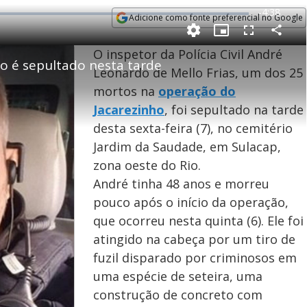
R
-
4:38
Adicione como fonte preferencial no Google
e
Opens in new window
P
C
P
F
m
o
i
u
O inspetor da Polícia Civil André
m
c
l
p
ho é sepultado nesta tarde
a
t
l
a
u
s
Leonardo de Mello Frias, um dos 25
r
r
c
i
t
e
r
mortos na
operação do
i
-
e
l
l
n
i
e
V
h
n
n
Jacarezinho
, foi sepultado na tarde
e
a
-
i
l
r
P
o
i
desta sexta-feira (7), no cemitério
c
n
c
i
t
d
Jardim da Saudade, em Sulacap,
u
g
a
a
r
d
e
zona oeste do Rio.
e
T
André tinha 48 anos e morreu
i
pouco após o início da operação,
m
y
e
que ocorreu nesta quinta (6). Ele foi
atingido na cabeça por um tiro de
fuzil disparado por criminosos em
V
uma espécie de seteira, uma
construção de concreto com