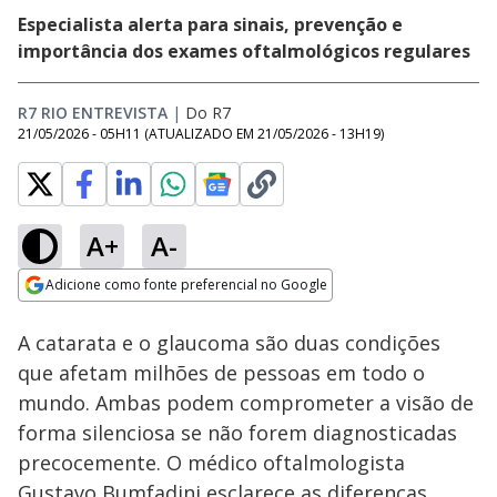
Especialista alerta para sinais, prevenção e
importância dos exames oftalmológicos regulares
R7 RIO ENTREVISTA
|
Do R7
21/05/2026 - 05H11
(ATUALIZADO EM
21/05/2026 - 13H19
)
A+
A-
Loaded
:
4.81%
Adicione como fonte preferencial no Google
Subtitles
Ativar
Som
Opens in new window
A catarata e o glaucoma são duas condições
que afetam milhões de pessoas em todo o
mundo. Ambas podem comprometer a visão de
forma silenciosa se não forem diagnosticadas
precocemente. O médico oftalmologista
Gustavo Bumfadini esclarece as diferenças