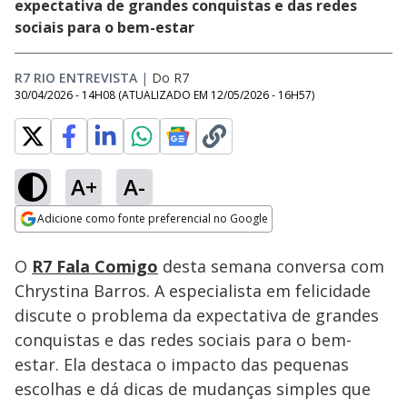
expectativa de grandes conquistas e das redes
sociais para o bem-estar
R7 RIO ENTREVISTA
|
Do R7
30/04/2026 - 14H08
(ATUALIZADO EM
12/05/2026 - 16H57
)
A+
A-
Loaded
:
4.21%
Adicione como fonte preferencial no Google
Subtitles
Ativar
Som
Opens in new window
O
R7 Fala Comigo
desta semana conversa com
Chrystina Barros. A especialista em felicidade
discute o problema da expectativa de grandes
conquistas e das redes sociais para o bem-
estar. Ela destaca o impacto das pequenas
escolhas e dá dicas de mudanças simples que