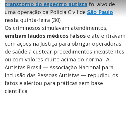
l
s
i
0
1
e
%
transtorno do espectro autista
foi alvo de
l
s
0
e
h
e
s
n
a
g
e
uma operação da Polícia Civil de
São Paulo
r
u
g
n
u
a
nesta quinta-feira (30).
d
n
o
d
s
o
Os criminosos simulavam atendimentos,
s
y
emitiam laudos médicos falsos
e até entravam
com ações na Justiça para obrigar operadoras
M
de saúde a custear procedimentos inexistentes
V
u
d
o
ou com valores muito acima do normal. A
Autistas Brasil — Associação Nacional para
i
Inclusão das Pessoas Autistas — repudiou os
fatos e alertou para práticas sem base
d
científica.
e