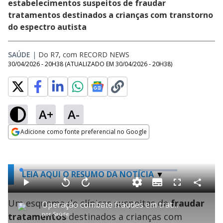
estabelecimentos suspeitos de fraudar
tratamentos destinados a crianças com transtorno
do espectro autista
SAÚDE
|
Do R7, com RECORD NEWS
30/04/2026 - 20H38
(ATUALIZADO EM
30/04/2026 - 20H38
)
A+
A-
Adicione como fonte preferencial no Google
Opens in new window
L
LEIA AQUI O RESUMO DA NOTÍCIA
o
a
S
d
u
C
P
V
A
P
F
e
b
o
l
o
v
u
d
t
m
Um esquema de clínicas suspeitas de
a
l
a
fraudar
l
:
Operação combate fraudes em tratamentos de crianças autistas
i
p
y
t
n
l
1
t
a
a
ç
s
.
por
Saúde
tratamentos
destinados a crianças com
l
r
r
a
c
0
e
t
1
r
r
3