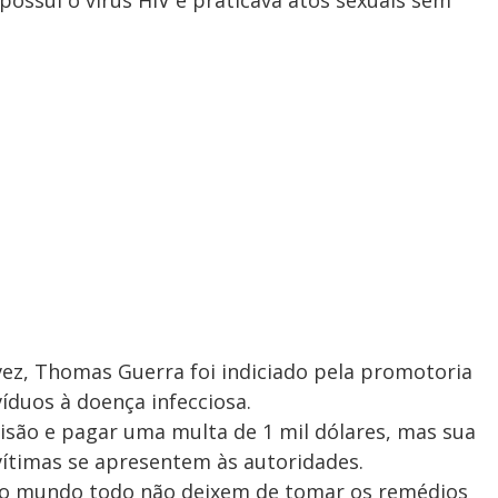
possui o vírus HIV e praticava atos sexuais sem
, Thomas Guerra foi indiciado pela promotoria
íduos à doença infecciosa.
risão e pagar uma multa de 1 mil dólares, mas sua
vítimas se apresentem às autoridades.
do mundo todo não deixem de tomar os remédios