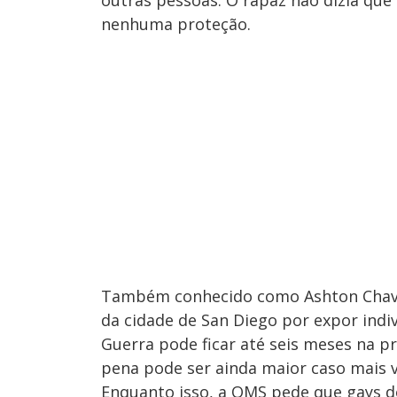
outras pessoas. O rapaz não dizia que 
nenhuma proteção.
Também conhecido como Ashton Chavez
da cidade de San Diego por expor indiv
Guerra pode ficar até seis meses na p
pena pode ser ainda maior caso mais 
Enquanto isso, a OMS pede que gays 