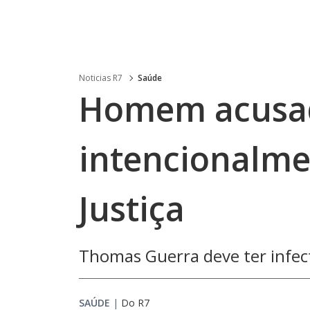
Noticias R7
Saúde
Homem acusad
intencionalme
Justiça
Thomas Guerra deve ter infe
SAÚDE
|
Do R7