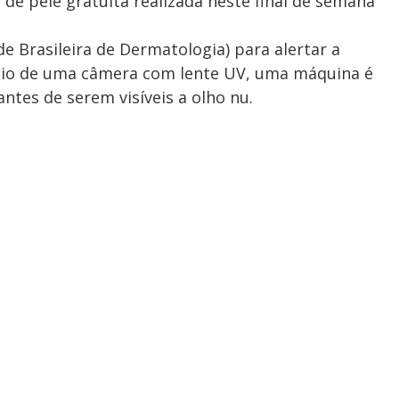
de pele gratuita realizada neste final de semana
e Brasileira de Dermatologia) para alertar a
meio de uma câmera com lente UV, uma máquina é
ntes de serem visíveis a olho nu.