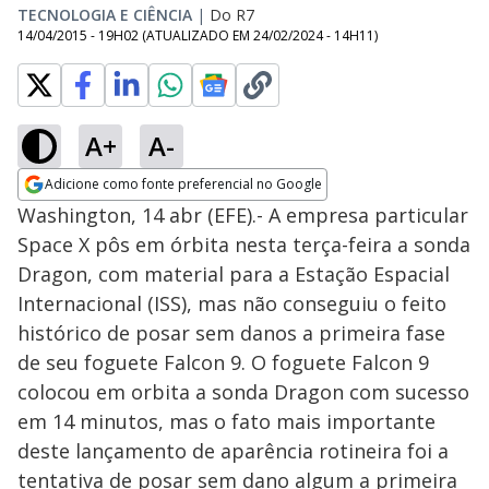
TECNOLOGIA E CIÊNCIA
|
Do R7
14/04/2015 - 19H02
(ATUALIZADO EM
24/02/2024 - 14H11
)
A+
A-
Adicione como fonte preferencial no Google
Opens in new window
Washington, 14 abr (EFE).- A empresa particular
Space X pôs em órbita nesta terça-feira a sonda
Dragon, com material para a Estação Espacial
Internacional (ISS), mas não conseguiu o feito
histórico de posar sem danos a primeira fase
de seu foguete Falcon 9. O foguete Falcon 9
colocou em orbita a sonda Dragon com sucesso
em 14 minutos, mas o fato mais importante
deste lançamento de aparência rotineira foi a
tentativa de posar sem dano algum a primeira