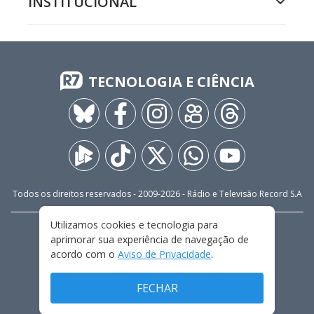
INSTITUCIONAL
TECNOLOGIA E CIÊNCIA
Todos os direitos reservados - 2009-
2026
- Rádio e Televisão Record S.A
Utilizamos cookies e tecnologia para
CARREIRA
FALE CONOSCO
PRIVACIDADE
aprimorar sua experiência de navegação de
TERMOS E CONDIÇÕES DE USO
acordo com o
Aviso de Privacidade
.
FECHAR