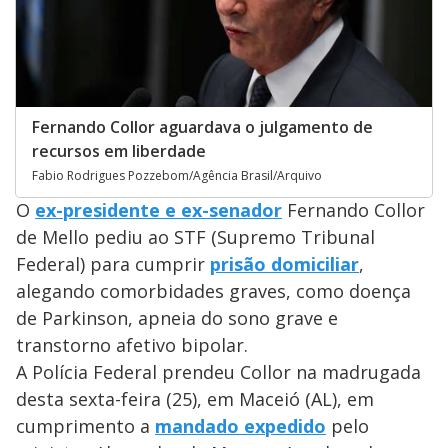
Fernando Collor aguardava o julgamento de
recursos em liberdade
Fabio Rodrigues Pozzebom/Agência Brasil/Arquivo
O
ex-presidente e ex-senador
Fernando Collor
de Mello pediu ao STF (Supremo Tribunal
Federal) para cumprir
prisão domiciliar
,
alegando comorbidades graves, como doença
de Parkinson, apneia do sono grave e
transtorno afetivo bipolar.
A Polícia Federal prendeu Collor na madrugada
desta sexta-feira (25), em Maceió (AL), em
cumprimento a
mandado expedido
pelo