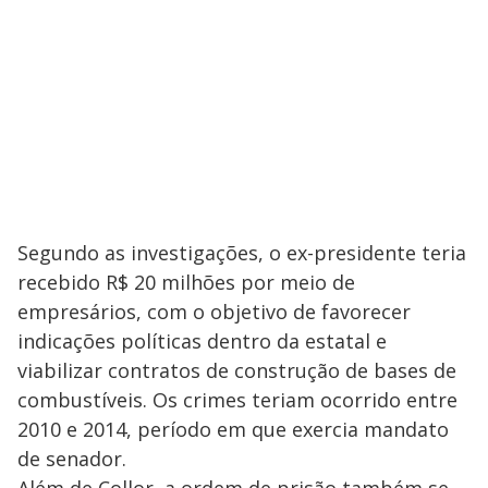
V
o
i
d
e
o
Segundo as investigações, o ex-presidente teria
recebido R$ 20 milhões por meio de
empresários, com o objetivo de favorecer
indicações políticas dentro da estatal e
viabilizar contratos de construção de bases de
combustíveis. Os crimes teriam ocorrido entre
2010 e 2014, período em que exercia mandato
de senador.
Além de Collor, a ordem de prisão também se