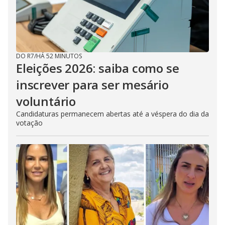
d
e
DO R7
/
HÁ 52 MINUTOS
o
Eleições 2026: saiba como se
inscrever para ser mesário
voluntário
Candidaturas permanecem abertas até a véspera do dia da
votação