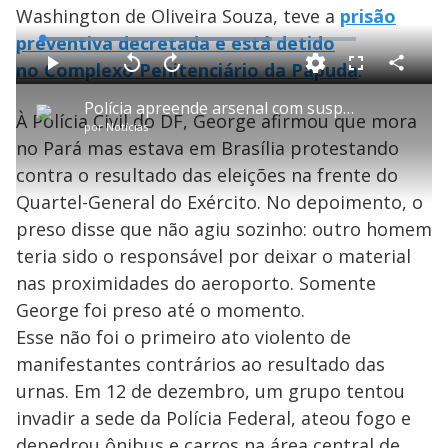
Washington de Oliveira Souza, teve a
prisão
preventiva decretada e está detido
L
o
a
no Complexo Penitenciário da Papuda
.
d
C
P
V
A
P
F
e
o
l
o
v
u
d
m
a
l
a
l
:
Polícia apreende arsenal com suspeito de colocar explosivo próximo ao Aeroporto de Brasília
p
y
t
n
l
7
À Polícia Civil do DF, George afirmou que mora
a
a
ç
s
3
por
Notícias
r
r
a
c
.
t
1
r
l
r
2
no Pará mas estava em Brasília protestando
i
0
1
e
9
l
s
0
e
%
h
contra o resultado das eleições na frente do
e
s
n
a
g
e
r
u
g
Quartel-General do Exército. No depoimento, o
n
u
a
d
n
o
d
preso disse que não agiu sozinho: outro homem
s
o
s
teria sido o responsável por deixar o material
y
nas proximidades do aeroporto. Somente
George foi preso até o momento.
M
V
u
d
Esse não foi o primeiro ato violento de
o
manifestantes contrários ao resultado das
i
urnas. Em 12 de dezembro, um grupo tentou
invadir a sede da Polícia Federal, ateou fogo e
depedrou ônibus e carros na área central de