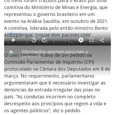
Os itens foram trazidos para o Brasil por uma
comitiva do Ministério de Minas e Energia, que
representou o governo brasileiro em um
evento na Arábia Saudita, em outubro de 2021.
A comitiva, liderada pelo então ministro Bento
Albuquerque, trouxe dois pacotes com
L
o
a
presentes sauditas da marca Chopard.
d
C
P
V
A
P
F
e
o
l
o
v
u
d
m
a
l
a
l
:
Informações apontam para mais um pacote de joias enviado para o governo Bolsonaro
p
y
t
n
l
1
O caso também é alvo de um pedido da
a
a
ç
s
3
por
RecordTV
r
r
a
c
.
t
1
r
l
r
9
Comissão Parlamentar de Inquérito (CPI)
i
0
1
e
3
l
s
0
e
%
h
protocolado na Câmara dos Deputados em 8 de
e
s
n
a
g
e
r
u
g
março. No requerimento, parlamentares
n
u
a
d
n
o
d
argumentaram que é necessário investigar as
s
o
s
denúncias da entrada irregular das joias no
y
país. "As condutas incorrem no completo
desrespeito aos princípios que regem a vida e
M
V
u
d
os agentes públicos", diz o pedido.
o