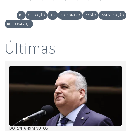
DF
OPERAÇÃO
JAIR
BOLSONARO
PRISÃO
INVESTIGAÇÃO
BOLSONARO JR
Últimas
DO R7
/
HÁ 49 MINUTOS