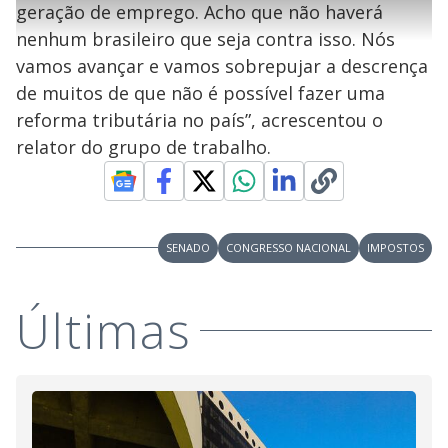
l
h
geração de emprego. Acho que não haverá
e
s
n
a
g
e
r
u
g
nenhum brasileiro que seja contra isso. Nós
n
u
a
d
n
o
d
vamos avançar e vamos sobrepujar a descrença
s
o
s
de muitos de que não é possível fazer uma
y
reforma tributária no país”, acrescentou o
relator do grupo de trabalho.
M
V
u
d
o
i
SENADO
CONGRESSO NACIONAL
IMPOSTOS
d
Últimas
e
o