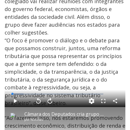
colegiado vai realizar reuniões com integrantes
do governo federal, economistas, órgãos e
entidades da sociedade civil. Além disso, o
grupo deve fazer audiências nos estados para
colher sugestões.
“O foco é promover o diálogo e o debate para
que possamos construir, juntos, uma reforma
tributária que possa representar os princípios
que a gente sempre tem defendido: o da
simplicidade, o da transparência, o da justiça
tributária, o da segurança jurídica e o do
combate à regressividade, ou seja, a
progressividade no sistema tributário
L
o
a
brasileiro”, disse Ribeiro.
d
C
P
V
A
P
F
e
o
l
o
v
u
d
m
a
l
a
l
:
Câmara dos Deputados cria grupo de trabalho para discutir reforma tributária
p
y
t
n
l
1
“Ao fazermos isso, nós estaremos promovendo
a
a
ç
s
2
por
Notícias
r
r
a
c
.
t
1
r
r
5
crescimento econômico, distribuição de renda e
i
0
1
e
3
l
s
0
e
%