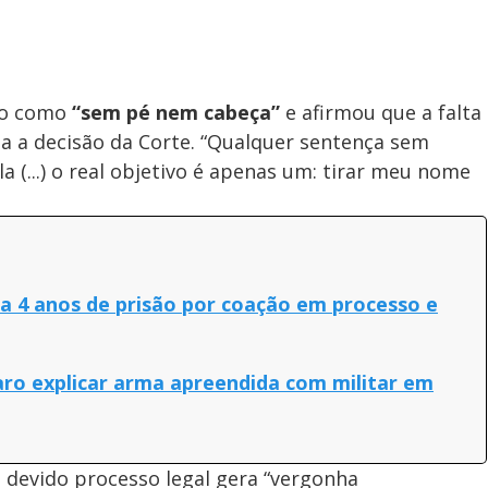
nto como
“sem pé nem cabeça”
e afirmou que a falta
da a decisão da Corte. “Qualquer sentença sem
a (...) o real objetivo é apenas um: tirar meu nome
a 4 anos de prisão por coação em processo e
ro explicar arma apreendida com militar em
 devido processo legal gera “vergonha