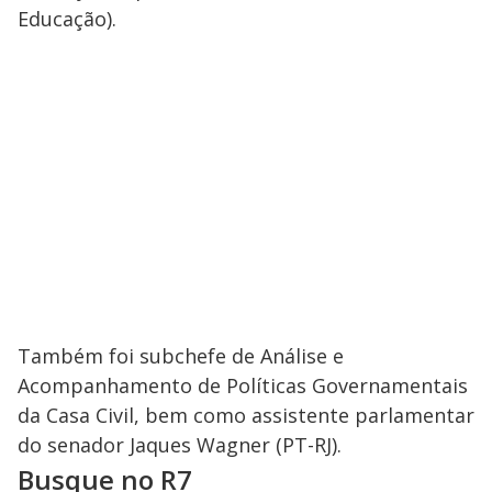
y
Educação).
M
V
u
d
o
i
d
e
o
Também foi subchefe de Análise e
Acompanhamento de Políticas Governamentais
da Casa Civil, bem como assistente parlamentar
do senador Jaques Wagner (PT-RJ).
Busque no R7