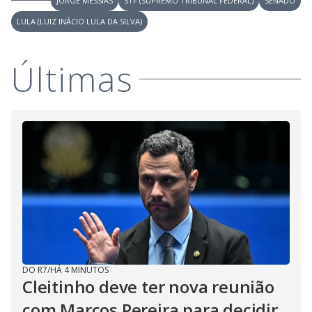
JORGE MESSIAS
STF (SUPREMO TRIBUNAL FEDERAL)
SENADO
LULA (LUIZ INÁCIO LULA DA SILVA)
Últimas
DO R7
/
HÁ 4 MINUTOS
Cleitinho deve ter nova reunião
com Marcos Pereira para decidir