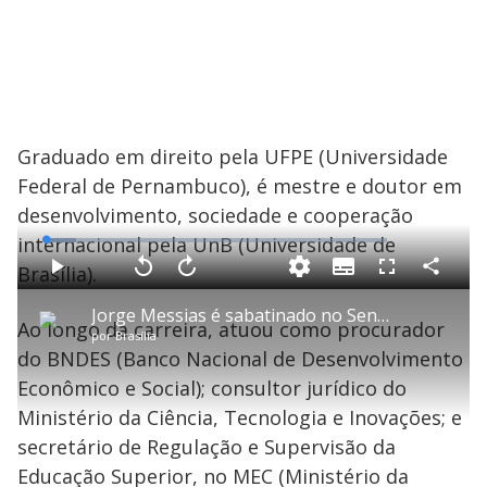
Graduado em direito pela UFPE (Universidade
Federal de Pernambuco), é mestre e doutor em
desenvolvimento, sociedade e cooperação
internacional pela UnB (Universidade de
L
o
a
Brasília).
S
d
u
C
P
V
A
P
F
e
b
o
l
o
v
u
d
t
m
a
l
a
l
:
Jorge Messias é sabatinado no Senado para vaga do STF
i
p
y
t
n
l
8
Ao longo da carreira, atuou como procurador
t
a
a
ç
s
.
por
Brasília
l
r
r
a
c
8
e
t
1
r
l
r
7
do BNDES (Banco Nacional de Desenvolvimento
s
i
0
1
e
%
l
s
0
e
h
Econômico e Social); consultor jurídico do
e
s
n
a
g
e
r
u
g
Ministério da Ciência, Tecnologia e Inovações; e
n
u
a
d
n
o
d
secretário de Regulação e Supervisão da
s
o
s
Educação Superior, no MEC (Ministério da