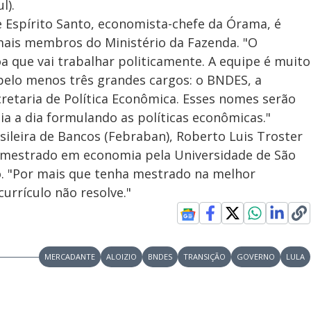
l).
 Espírito Santo, economista-chefe da Órama, é
ais membros do Ministério da Fazenda. "O
a que vai trabalhar politicamente. A equipe é muito
pelo menos três grandes cargos: o BNDES, a
cretaria de Política Econômica. Esses nomes serão
ia a dia formulando as políticas econômicas."
ileira de Bancos (Febraban), Roberto Luis Troster
 mestrado em economia pela Universidade de São
ho. "Por mais que tenha mestrado na melhor
currículo não resolve."
MERCADANTE
ALOIZIO
BNDES
TRANSIÇÃO
GOVERNO
LULA