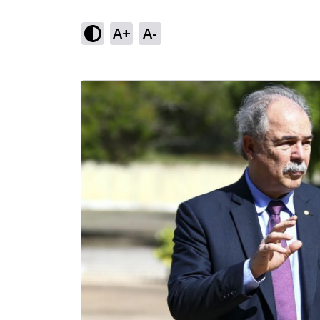
A+
A-