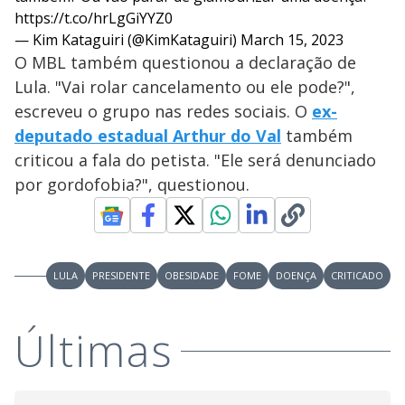
i
https://t.co/hrLgGiYYZ0
— Kim Kataguiri (@KimKataguiri)
March 15, 2023
d
O MBL também questionou a declaração de
Lula. "Vai rolar cancelamento ou ele pode?",
e
escreveu o grupo nas redes sociais. O
ex-
deputado estadual Arthur do Val
também
o
criticou a fala do petista. "Ele será denunciado
por gordofobia?", questionou.
LULA
PRESIDENTE
OBESIDADE
FOME
DOENÇA
CRITICADO
Últimas