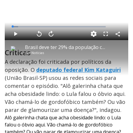
L
o
a
d
C
P
V
A
P
F
e
o
l
o
v
u
d
m
a
l
a
l
:
Brasil deve ter 29% da população com obesidade até 2030
p
y
t
n
l
6
Críticas
a
a
ç
s
.
por
Notícias
r
r
a
c
1
t
1
r
l
r
1
i
0
1
e
A declaração foi criticada por políticos da
%
l
s
0
e
h
e
s
n
a
oposição. O
deputado federal Kim Kataguiri
g
e
r
u
g
n
u
a
(União Brasil-SP) usou as redes sociais para
d
n
o
d
s
o
comentar o episódio. "Alô galerinha chata que
s
acha obesidade lindo: o Lula falou o óbvio aqui.
y
Vão chamá-lo de gordofóbico também? Ou vão
M
parar de glamourizar uma doença?", indagou.
V
u
d
Alô galerinha chata que acha obesidade lindo: o Lula
o
falou o óbvio aqui. Vão chamá-lo de gordofóbico
também? Ou vão parar de glamourizar uma doença?