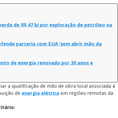
perda de R$ 47 bi por exploração de petróleo na
efende parceria com EUA ‘sem abrir mão da
nto de energia renovado por 30 anos e
ar a qualificação de mão de obra local associada à
ibuição de
energia elétrica
em regiões remotas da
itário: