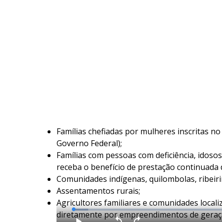
Famílias chefiadas por mulheres inscritas n
Governo Federal);
Famílias com pessoas com deficiência, idos
receba o benefício de prestação continuada d
Comunidades
indígenas
, quilombolas, ribeir
Assentamentos rurais;
Agricultores familiares e comunidades loca
L
diretamente por empreendimentos de geração
o
a