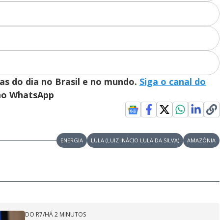
i
d
e
ias do dia no Brasil e no mundo.
Siga o canal do
 no WhatsApp
o
ENERGIA
LULA (LUIZ INÁCIO LULA DA SILVA)
AMAZÔNIA
DO R7
/
HÁ 2 MINUTOS