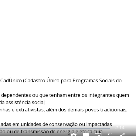
o CadÚnico (Cadastro Único para Programas Sociais do
os dependentes ou que tenham entre os integrantes quem
a assistência social;
inhas e extrativistas, além dos demais povos tradicionais;
lizadas em unidades de conservação ou impactadas
R
-
2:14
 ou de transmissão de energia elétrica cuja
e