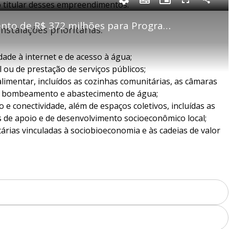
o titular desses empreendimentos.
P
C
S
P
F
m
o
u
i
u
m
b
c
l
p
Região Norte terá investimento de R$ 372 milhões para Programa Luz Para Todos
a
t
t
l
nstalações prioritárias.
a
i
u
s
r
t
r
c
i
t
l
e
r
i
e
-
e
l
l
n
s
i
e
V
h
n
n
dade à internet e de acesso à água;
e
a
-
i
l
r
P
l ou de prestação de serviços públicos;
o
i
c
n
c
i
limentar, incluídos as cozinhas comunitárias, as câmaras
t
d
u
g
a
a
r
 de bombeamento e abastecimento de água;
d
e
e
T
e conectividade, além de espaços coletivos, incluídas as
i
es de apoio e de desenvolvimento socioeconômico local;
m
árias vinculadas à sociobioeconomia e às cadeias de valor
y
e
V