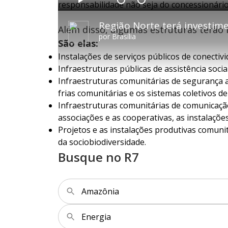
responsabilidade não seja do concessionári
d
P
V
A
e
l
o
v
d
a
l
a
:
y
t
n
4
Além disso, algumas estruturas terão i
a
ç
.
r
a
4
por
Brasília
1
r
6
São elas:
0
1
%
s
0
e
s
Instalações de serviços públicos de conectivi
g
e
u
g
Infraestruturas públicas de assistência socia
n
u
d
n
Infraestruturas comunitárias de segurança a
o
d
s
o
s
frias comunitárias e os sistemas coletivos
Infraestruturas comunitárias de comunicação 
associações e as cooperativas, as instalaçõ
M
Projetos e as instalações produtivas comunit
u
d
da sociobiodiversidade.
o
Busque no R7
Amazônia
Energia