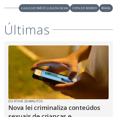
LULA (LUIZ INÁCIO LULA DA SILVA)
COPA DO MUNDO
BRASIL
Últimas
DO R7
/
HÁ 28 MINUTOS
Nova lei criminaliza conteúdos
sexuais de crianças e