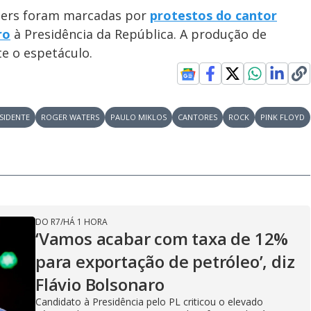
ters foram marcadas por
protestos do cantor
ro
à Presidência da República. A produção de
e o espetáculo.
SIDENTE
ROGER WATERS
PAULO MIKLOS
CANTORES
ROCK
PINK FLOYD
DO R7
/
HÁ 1 HORA
‘Vamos acabar com taxa de 12%
para exportação de petróleo’, diz
Flávio Bolsonaro
Candidato à Presidência pelo PL criticou o elevado