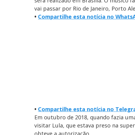
será realizado em Brasília. O músico f
vai passar por Rio de Janeiro, Porto Al
•
Compartilhe esta notícia no Whats
•
Compartilhe esta notícia no Teleg
Em outubro de 2018, quando fazia uma 
visitar Lula, que estava preso na supe
obteve a autorização.