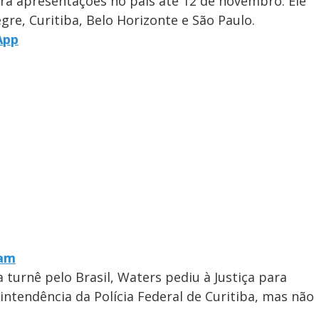
ará apresentações no país até 12 de novembro. Ele
egre, Curitiba, Belo Horizonte e São Paulo.
App
ram
turnê pelo Brasil, Waters pediu à Justiça para
rintendência da Polícia Federal de Curitiba, mas não