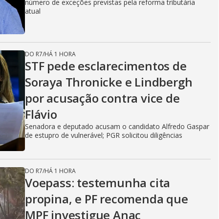
número de exceções previstas pela reforma tributária
atual
DO R7
/
HÁ 1 HORA
STF pede esclarecimentos de
Soraya Thronicke e Lindbergh
por acusação contra vice de
Flávio
Senadora e deputado acusam o candidato Alfredo Gaspar
de estupro de vulnerável; PGR solicitou diligências
DO R7
/
HÁ 1 HORA
Voepass: testemunha cita
propina, e PF recomenda que
MPF investigue Anac