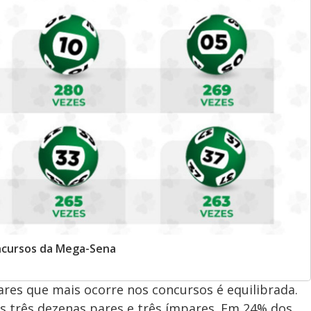
ncursos da Mega-Sena
res que mais ocorre nos concursos é equilibrada.
s três dezenas pares e três ímpares. Em 24% dos