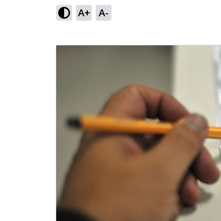
A+
A-