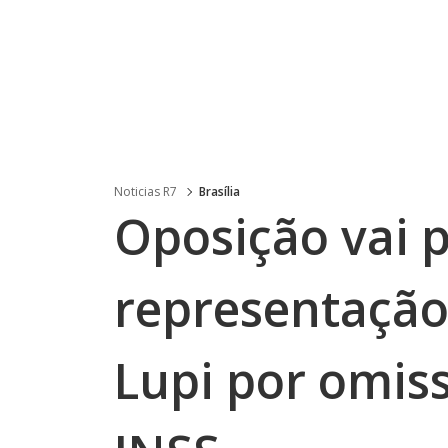
Noticias R7
Brasília
Oposição vai 
representação
Lupi por omis