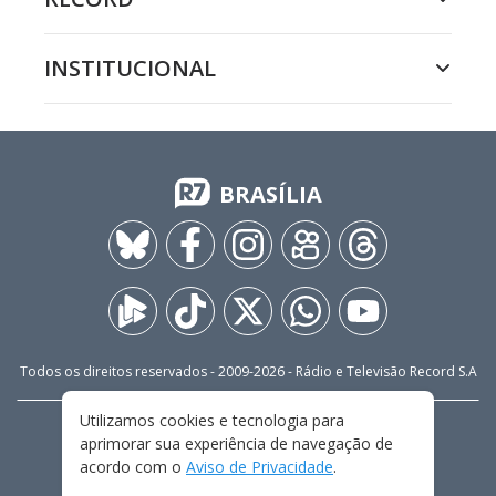
INSTITUCIONAL
BRASÍLIA
Todos os direitos reservados - 2009-
2026
- Rádio e Televisão Record S.A
Utilizamos cookies e tecnologia para
CARREIRA
FALE CONOSCO
PRIVACIDADE
aprimorar sua experiência de navegação de
TERMOS E CONDIÇÕES DE USO
acordo com o
Aviso de Privacidade
.