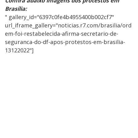
Confira abaixo imagens dos protestos em
Brasília:
" gallery_id="6397c0fe4b4955400b002cf7"
url_iframe_gallery="noticias.r7.com/brasilia/ord
em-foi-restabelecida-afirma-secretario-de-
seguranca-do-df-apos-protestos-em-brasilia-
13122022"]