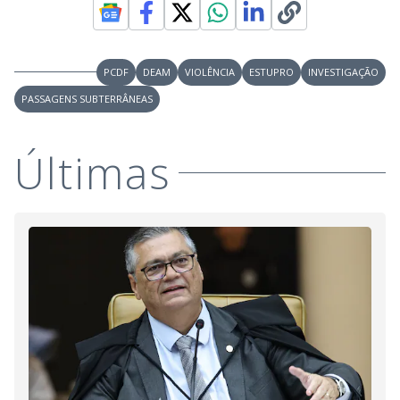
PCDF
DEAM
VIOLÊNCIA
ESTUPRO
INVESTIGAÇÃO
PASSAGENS SUBTERRÂNEAS
Últimas