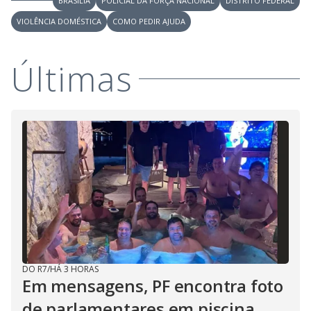
BRASÍLIA
POLICIAL DA FORÇA NACIONAL
DISTRITO FEDERAL
VIOLÊNCIA DOMÉSTICA
COMO PEDIR AJUDA
Últimas
DO R7
/
HÁ 3 HORAS
Em mensagens, PF encontra foto
de parlamentares em piscina