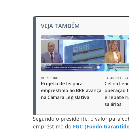
VEJA TAMBÉM
DF RECORD
BALANÇO GERA
Projeto de lei para
Celina Leã
empréstimo ao BRB avança
operação f
na Câmara Legislativa
e rebate r
salários
Segundo o presidente, o valor para cob
empréstimo do
FGC (Fundo Garantido