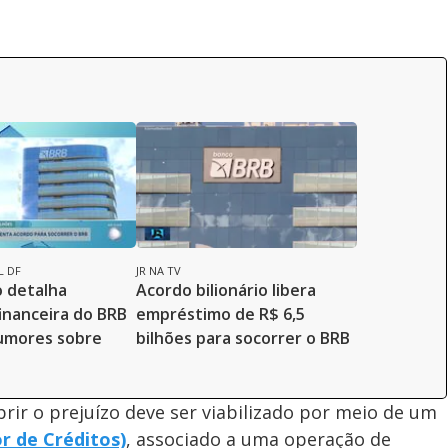
L DF
JR NA TV
o detalha
Acordo bilionário libera
inanceira do BRB
empréstimo de R$ 6,5
umores sobre
bilhões para socorrer o BRB
rir o prejuízo deve ser viabilizado por meio de um
r de Créditos)
, associado a uma operação de