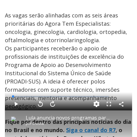
As vagas serão alinhadas com as seis áreas
prioritárias do Agora Tem Especialistas:
oncologia, ginecologia, cardiologia, ortopedia,
oftalmologia e otorrinolaringologia.
Os participantes receberão o apoio de
profissionais de instituições de excelência do
Programa de Apoio ao Desenvolvimento
Institucional do Sistema Único de Saúde
(PROADI-SUS). A ideia é oferecer polos
formadores com suporte técnico, imersões
presenciais, mentoria e acompanhamento
L
o
a
pedagógico.
d
C
P
V
A
P
F
e
o
l
o
v
u
d
m
a
l
a
l
:
Lula anuncia novos programas para saúde e habitação em discurso na Marcha dos Prefeitos; assista
p
y
t
n
l
0
Fique por dentro das principais notícias do dia
a
a
ç
s
.
por
Brasília
r
r
a
c
7
t
1
r
r
8
no Brasil e no mundo.
Siga o canal do R7
, o
i
0
1
e
%
l
s
0
e
h
e
s
n