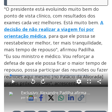
"O presidente está evoluindo muito bem do
ponto de vista clínico, com resultados dos
exames cada vez melhores. Está muito bem.
A
decisão de não realizar a viagem foi por
orientação médica
, para que ele possa se
reestabelecer melhor, ter mais tranquilidade,
mais tempo de repouso", afirmou Padilha.
"Eu sou ministro e médico. Vou reforçar a
defesa de que ele possa ficar o maior tempo de
repouso, possa participar das reuniões ou fazer
reuniões aqui mesmo [no Palácio da Alvorada]
L
o
a
nesses próximos dias", acrescentou.
d
C
P
V
A
P
F
e
o
l
o
v
u
d
m
a
l
a
l
:
Exclusivo: Alexandre Padilha afirma estar confiante com a aprovação da reforma tributária no Congresso
p
y
t
n
l
1
a
a
ç
s
5
por
Notícias
r
r
a
c
.
t
1
r
l
r
1
i
0
1
e
3
l
s
0
e
%
h
e
s
n
a
g
e