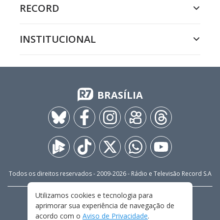
RECORD
INSTITUCIONAL
BRASÍLIA
Todos os direitos reservados - 2009-
2026
- Rádio e Televisão Record S.A
Utilizamos cookies e tecnologia para
CARREIRA
FALE CONOSCO
PRIVACIDADE
aprimorar sua experiência de navegação de
TERMOS E CONDIÇÕES DE USO
acordo com o
Aviso de Privacidade
.