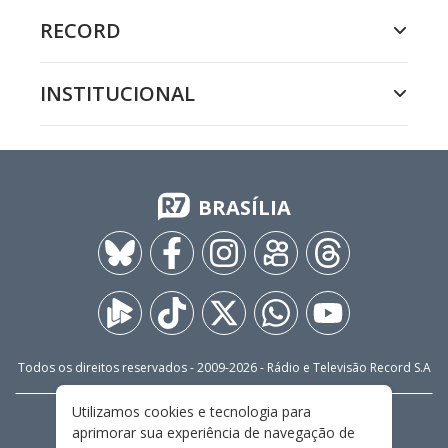
RECORD
INSTITUCIONAL
BRASÍLIA
Todos os direitos reservados - 2009-
2026
- Rádio e Televisão Record S.A
Utilizamos cookies e tecnologia para
CARREIRA
FALE CONOSCO
PRIVACIDADE
aprimorar sua experiência de navegação de
TERMOS E CONDIÇÕES DE USO