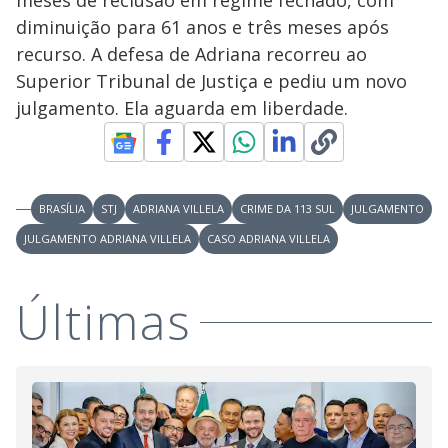
meses de reclusão em regime fechado, com
diminuição para 61 anos e três meses após
recurso. A defesa de Adriana recorreu ao
Superior Tribunal de Justiça e pediu um novo
julgamento. Ela aguarda em liberdade.
BRASÍLIA
STJ
ADRIANA VILLELA
CRIME DA 113 SUL
JULGAMENTO
JULGAMENTO ADRIANA VILLELA
CASO ADRIANA VILLELA
Últimas