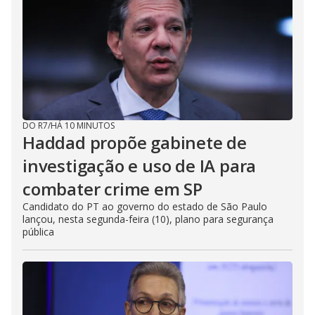
d
e
o
DO R7
/
HÁ 10 MINUTOS
Haddad propõe gabinete de
investigação e uso de IA para
combater crime em SP
Candidato do PT ao governo do estado de São Paulo
lançou, nesta segunda-feira (10), plano para segurança
pública