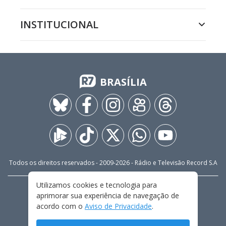
INSTITUCIONAL
BRASÍLIA
Todos os direitos reservados - 2009-
2026
- Rádio e Televisão Record S.A
Utilizamos cookies e tecnologia para
CARREIRA
FALE CONOSCO
PRIVACIDADE
aprimorar sua experiência de navegação de
TERMOS E CONDIÇÕES DE USO
acordo com o
Aviso de Privacidade
.