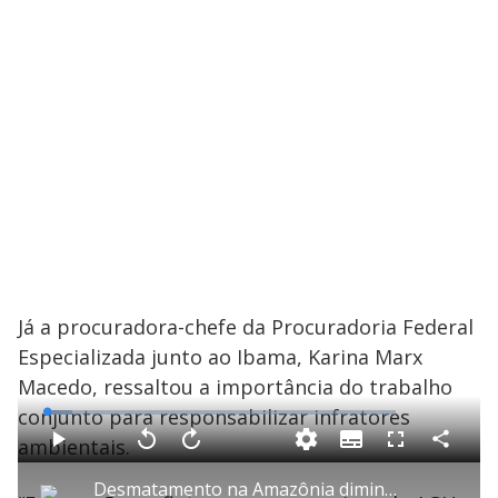
Já a procuradora-chefe da Procuradoria Federal
Especializada junto ao Ibama, Karina Marx
Macedo, ressaltou a importância do trabalho
conjunto para responsabilizar infratores
L
o
a
ambientais.
S
d
u
C
P
V
A
P
F
e
b
o
l
o
v
u
d
t
m
a
l
a
l
:
Desmatamento na Amazônia diminui em um ano, mas devastação no Cerrado aumenta
i
p
y
t
n
l
7