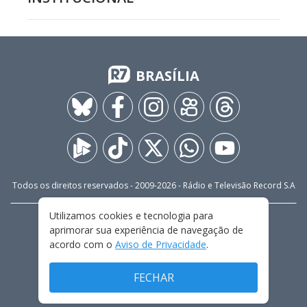
BRASÍLIA
Todos os direitos reservados - 2009-
2026
- Rádio e Televisão Record S.A
Utilizamos cookies e tecnologia para
CARREIRA
FALE CONOSCO
PRIVACIDADE
aprimorar sua experiência de navegação de
TERMOS E CONDIÇÕES DE USO
acordo com o
Aviso de Privacidade
.
FECHAR