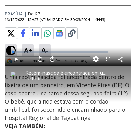
BRASÍLIA
|
Do R7
13/12/2022 - 15H57
(ATUALIZADO EM
30/03/2024 - 14H43
)
A+
A-
L
o
a
Adicione como fonte preferencial no Google
d
C
P
V
A
P
F
e
o
l
o
v
u
Opens in new window
d
m
a
l
a
l
:
Recém-nascida é encontrada em um cesto de lixo em Vicente Pires
p
y
t
n
l
1
Uma recém-nascida foi encontrada dentro de
a
a
ç
s
.
por
Notícias
r
r
a
c
3
t
1
r
l
r
5
lixeira de um banheiro, em Vicente Pires (DF). O
i
0
1
e
%
l
s
0
e
h
caso ocorreu na tarde dessa segunda-feira (12).
e
s
n
a
g
e
r
u
g
O bebê, que ainda estava com o cordão
n
u
a
d
n
o
d
umbilical, foi socorrido e encaminhado para o
s
o
s
Hospital Regional de Taguatinga.
y
VEJA TAMBÉM:
M