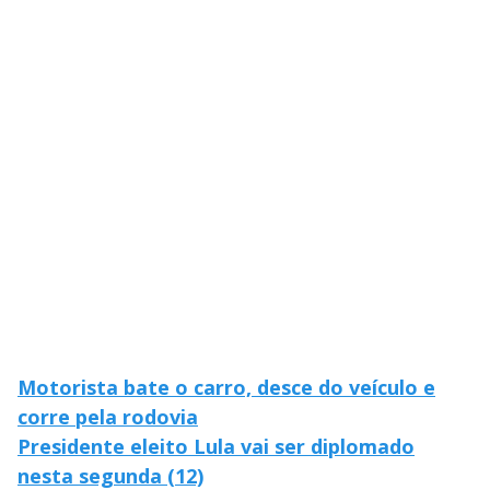
V
u
d
o
i
d
e
o
Motorista bate o carro, desce do veículo e
corre pela rodovia
Presidente eleito Lula vai ser diplomado
nesta segunda (12)