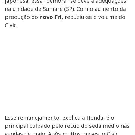
japonesa, essa "demora" se deve à adequações
na unidade de Sumaré (SP). Com o aumento da
produção do
novo Fit
, reduziu-se o volume do
Civic.
Esse remanejamento, explica a Honda, é o
principal culpado pelo recuo do sedã médio nas
vendas de maio. Após muitos meses, o Civic