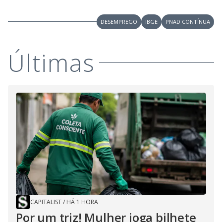
DESEMPREGO
IBGE
PNAD CONTÍNUA
Últimas
CAPITALIST
/
HÁ 1 HORA
Por um triz! Mulher joga bilhete