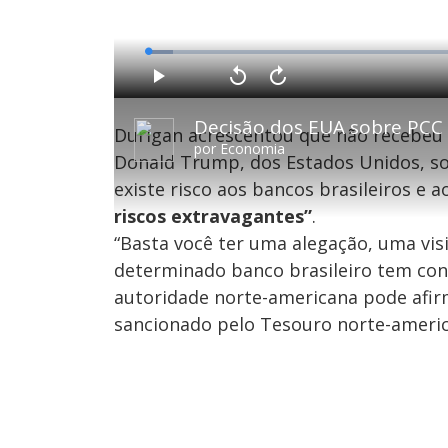
L
o
a
d
P
V
A
e
l
o
v
d
a
l
a
:
y
t
n
3
Durigan acrescentou que não recebeu
a
ç
.
r
a
7
por
Economia
1
r
8
Donald Trump, dos Estados Unidos, so
0
1
%
s
0
e
s
existe risco aos bancos brasileiros e 
g
e
u
g
riscos extravagantes”
.
n
u
d
n
o
d
“Basta você ter uma alegação, uma visi
s
o
s
determinado banco brasileiro tem cont
autoridade norte-americana pode afirm
sancionado pelo Tesouro norte-americ
M
u
d
o