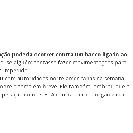
V
i
d
nção poderia ocorrer contra um banco ligado ao
e
so, se alguém tentasse fazer movimentações para
ia impedido.
iu com autoridades norte-americanas na semana
o
sobre o tema em breve. Ele também lembrou que o
ooperação com os EUA contra o crime organizado.