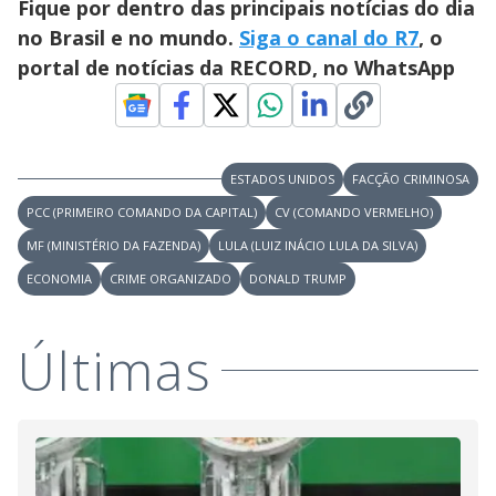
Fique por dentro das principais notícias do dia
no Brasil e no mundo.
Siga o canal do R7
, o
portal de notícias da RECORD, no WhatsApp
ESTADOS UNIDOS
FACÇÃO CRIMINOSA
PCC (PRIMEIRO COMANDO DA CAPITAL)
CV (COMANDO VERMELHO)
MF (MINISTÉRIO DA FAZENDA)
LULA (LUIZ INÁCIO LULA DA SILVA)
ECONOMIA
CRIME ORGANIZADO
DONALD TRUMP
Últimas