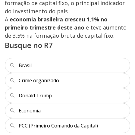
a
o
d
formação de capital fixo, o principal indicador
s
o
s
do investimento do país.
y
A
economia brasileira cresceu 1,1% no
primeiro trimestre deste ano
e teve aumento
M
V
u
d
de 3,5% na formação bruta de capital fixo.
o
Busque no R7
i
Brasil
d
Crime organizado
e
Donald Trump
o
Economia
PCC (Primeiro Comando da Capital)