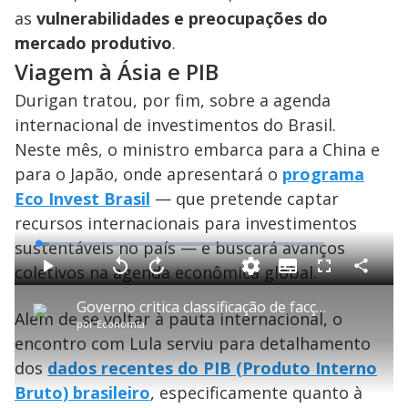
as
vulnerabilidades e preocupações do
mercado produtivo
.
Viagem à Ásia e PIB
Durigan tratou, por fim, sobre a agenda
internacional de investimentos do Brasil.
Neste mês, o ministro embarca para a China e
para o Japão, onde apresentará o
programa
Eco Invest Brasil
— que pretende captar
recursos internacionais para investimentos
sustentáveis no país — e buscará avanços
L
o
a
coletivos na agenda econômica global.
S
d
u
C
P
V
A
P
F
e
b
o
l
o
v
u
d
t
m
a
l
a
l
:
Governo critica classificação de facções brasileiras como terroristas pelos EUA
i
p
y
t
n
l
3
Além de se voltar à pauta internacional, o
t
a
a
ç
s
.
por
Economia
l
r
r
a
c
8
e
t
1
r
l
r
1
encontro com Lula serviu para detalhamento
s
i
0
1
e
%
l
s
0
e
h
dos
dados recentes do PIB (Produto Interno
e
s
n
a
g
e
r
u
g
Bruto) brasileiro
, especificamente quanto à
n
u
d
n