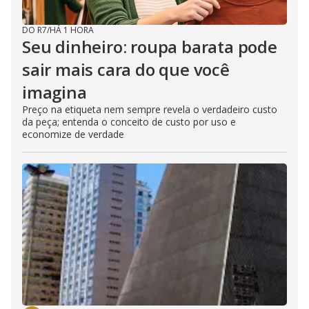
e
n
b
e
DO R7
/
HÁ 1 HORA
c
o
Seu dinheiro: roupa barata pode
l
o
s
sair mais cara do que você
e
d
imagina
b
y
Preço na etiqueta nem sempre revela o verdadeiro custo
p
r
da peça; entenda o conceito de custo por uso e
e
economize de verdade
s
s
i
n
g
t
h
e
E
s
c
a
p
e
k
e
y
o