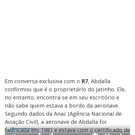
Em conversa exclusiva com o
R7
, Abdalla
confirmou que é o proprietário do jatinho. Ele,
no entanto, encontra-se em seu escritório e
não sabe quem estava a bordo da aeronave.
Segundo dados da Anac (Agência Nacional de
Aviação Civil), a aeronave de Abdalla foi
error_outline
fabricada em 1981 e estava com o certificado de
L
o