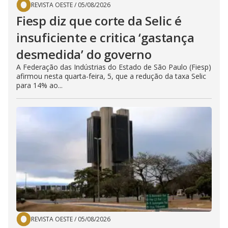
r
REVISTA OESTE
/
05/08/2026
a
c
Fiesp diz que corte da Selic é
t
i
insuficiente e critica ‘gastança
v
a
desmedida’ do governo
t
i
n
A Federação das Indústrias do Estado de São Paulo (Fiesp)
g
afirmou nesta quarta-feira, 5, que a redução da taxa Selic
t
para 14% ao...
h
e
c
l
o
s
e
b
u
t
t
o
n
.
REVISTA OESTE
/
05/08/2026