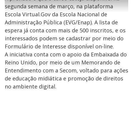
l
h
e
s
n
a
segunda semana de março, na plataforma
g
e
r
u
g
n
u
a
Escola Virtual.Gov da Escola Nacional de
d
n
o
d
s
o
Administração Pública (EVG/Enap). A lista de
s
espera já conta com mais de 500 inscritos, e os
y
interessados podem se cadastrar por meio do
M
Formulário de Interesse disponível on-line.
V
u
d
A iniciativa conta com o apoio da Embaixada do
o
Reino Unido, por meio de um Memorando de
i
Entendimento com a Secom, voltado para ações
de educação midiática e promoção de direitos
d
no ambiente digital.
e
o