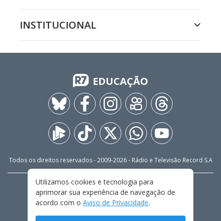
INSTITUCIONAL
EDUCAÇÃO
Todos os direitos reservados - 2009-
2026
- Rádio e Televisão Record S.A
Utilizamos cookies e tecnologia para
CARREIRA
FALE CONOSCO
PRIVACIDADE
aprimorar sua experiência de navegação de
TERMOS E CONDIÇÕES DE USO
acordo com o
Aviso de Privacidade
.