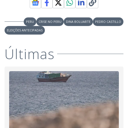
PERU
CRISE NO PERU
DINA BOLUARTE
PEDRO CASTILLO
ELEIÇÕES ANTECIPADAS
Últimas