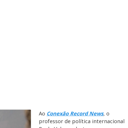
y
e
V
i
d
e
Ao
Conexão Record News
, o
professor de política internacional