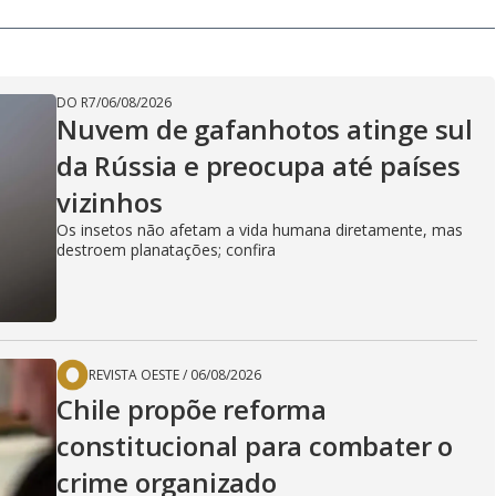
DO R7
/
06/08/2026
Nuvem de gafanhotos atinge sul
da Rússia e preocupa até países
vizinhos
Os insetos não afetam a vida humana diretamente, mas
destroem planatações; confira
REVISTA OESTE
/
06/08/2026
Chile propõe reforma
constitucional para combater o
crime organizado