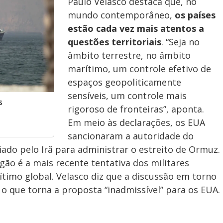
o
Paulo Velasco destaca que, no
mundo contemporâneo,
os países
estão cada vez mais atentos a
questões territoriais
. “Seja no
âmbito terrestre, no âmbito
marítimo, um controle efetivo de
espaços geopoliticamente
sensíveis, um controle mais
s
rigoroso de fronteiras”, aponta.
Em meio às declarações, os EUA
sancionaram a autoridade do
iado pelo Irã para administrar o estreito de Ormuz.
gão é a mais recente tentativa dos militares
ítimo global. Velasco diz que a discussão em torno
 o que torna a proposta “inadmissível” para os EUA.