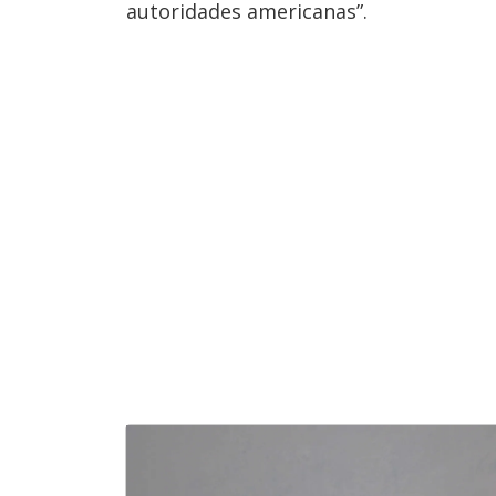
autoridades americanas”.
u
d
o