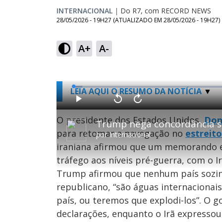
INTERNACIONAL
|
Do R7, com RECORD NEWS
28/05/2026 - 19H27
(ATUALIZADO EM
28/05/2026 - 19H27
)
A+
A-
L
LEIA AQUI O RESUMO DA NOTÍCIA
o
a
d
P
V
A
e
l
o
v
d
a
l
a
O presidente dos Estados Unidos,
Don
:
y
t
n
2
a
ç
.
para retomar a navegação no
estreit
r
a
7
por
Internacional
1
r
2
0
1
%
iraniana afirmou que um memorando e
s
0
e
s
g
e
tráfego aos níveis pré-guerra, com o 
u
g
n
u
Trump afirmou que nenhum país sozinh
d
n
o
d
s
o
republicano, “são águas internaciona
s
país, ou teremos que explodi-los”. O 
declarações, enquanto o Irã expressou
M