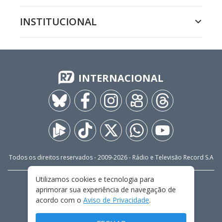
INSTITUCIONAL
INTERNACIONAL
Todos os direitos reservados - 2009-
2026
- Rádio e Televisão Record S.A
Utilizamos cookies e tecnologia para
CARREIRA
FALE CONOSCO
PRIVACIDADE
aprimorar sua experiência de navegação de
TERMOS E CONDIÇÕES DE USO
acordo com o
Aviso de Privacidade
.