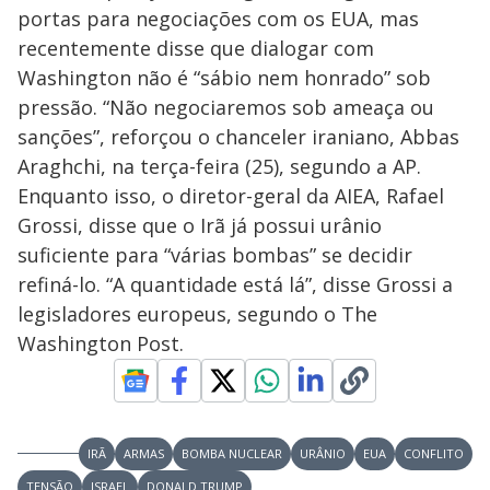
portas para negociações com os EUA, mas
recentemente disse que dialogar com
Washington não é “sábio nem honrado” sob
pressão. “Não negociaremos sob ameaça ou
sanções”, reforçou o chanceler iraniano, Abbas
Araghchi, na terça-feira (25), segundo a AP.
Enquanto isso, o diretor-geral da AIEA, Rafael
Grossi, disse que o Irã já possui urânio
suficiente para “várias bombas” se decidir
refiná-lo. “A quantidade está lá”, disse Grossi a
legisladores europeus, segundo o The
Washington Post.
IRÃ
ARMAS
BOMBA NUCLEAR
URÂNIO
EUA
CONFLITO
TENSÃO
ISRAEL
DONALD TRUMP