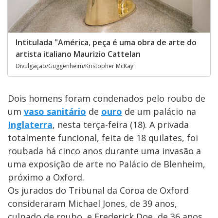
Intitulada "América, peça é uma obra de arte do
artista italiano Maurizio Cattelan
Divulgação/Guggenheim/Kristopher McKay
Dois homens foram condenados pelo roubo de
um
vaso sanitário
de
ouro
de um palácio na
Inglaterra
, nesta terça-feira (18). A privada
totalmente funcional, feita de 18 quilates, foi
roubada há cinco anos durante uma invasão a
uma exposição de arte no Palácio de Blenheim,
próximo a Oxford.
Os jurados do Tribunal da Coroa de Oxford
consideraram Michael Jones, de 39 anos,
culpado de roubo, e Frederick Doe, de 36 anos,