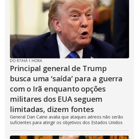
y
M
V
u
d
o
i
d
DO R7
/
HÁ 1 HORA
Principal general de Trump
e
busca uma ‘saída’ para a guerra
com o Irã enquanto opções
o
militares dos EUA seguem
limitadas, dizem fontes
General Dan Caine avalia que ataques aéreos não serão
suficientes para atingir os objetivos dos Estados Unidos