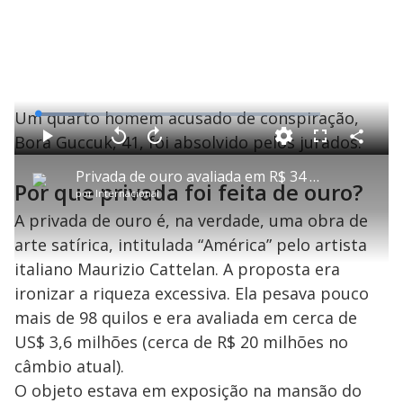
Um quarto homem acusado de conspiração,
L
o
a
Bora Guccuk, 41, foi absolvido pelos jurados.
d
C
P
V
A
P
F
e
o
l
o
v
u
d
m
a
l
a
l
:
Privada de ouro avaliada em R$ 34 milhões foi furtada em 5 minutos na Inglaterra; veja vídeo
p
y
t
n
l
1
Por que privada foi feita de ouro?
a
a
ç
s
6
por
Internacional
r
r
a
c
.
t
1
r
l
r
5
i
0
1
e
A privada de ouro é, na verdade, uma obra de
7
l
s
0
e
%
h
e
s
n
a
arte satírica, intitulada “América” pelo artista
g
e
r
u
g
n
u
a
italiano Maurizio Cattelan. A proposta era
d
n
o
d
s
o
ironizar a riqueza excessiva. Ela pesava pouco
s
mais de 98 quilos e era avaliada em cerca de
y
US$ 3,6 milhões (cerca de R$ 20 milhões no
M
câmbio atual).
V
u
d
O objeto estava em exposição na mansão do
o