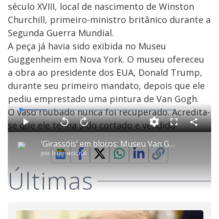
século XVIII, local de nascimento de Winston
i
Churchill, primeiro-ministro britânico durante a
Segunda Guerra Mundial.
d
A peça já havia sido exibida no Museu
Guggenheim em Nova York. O museu ofereceu
e
a obra ao presidente dos EUA, Donald Trump,
durante seu primeiro mandato, depois que ele
pediu emprestado uma pintura de Van Gogh.
o
O vaso roubado nunca foi recuperado. Acredita-
L
o
a
se que ele tenha sido cortado e vendido.
d
C
P
V
A
P
F
e
o
l
o
v
u
d
m
a
l
a
l
:
‘Girassóis’ em blocos: Museu Van Gogh e Lego remontam quadro icônico de pintor
p
y
t
n
l
1
a
a
ç
s
6
por
Internacional
r
r
a
c
.
t
1
r
l
r
7
i
0
1
e
6
l
Últimas
s
0
e
%
h
e
s
n
a
g
e
r
u
g
n
u
a
d
n
o
d
s
o
s