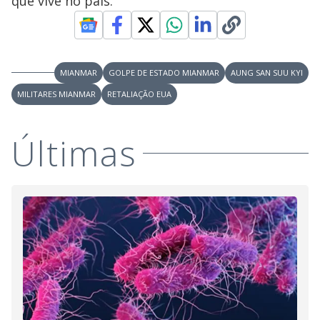
que vive no país.
MIANMAR
GOLPE DE ESTADO MIANMAR
AUNG SAN SUU KYI
MILITARES MIANMAR
RETALIAÇÃO EUA
Últimas